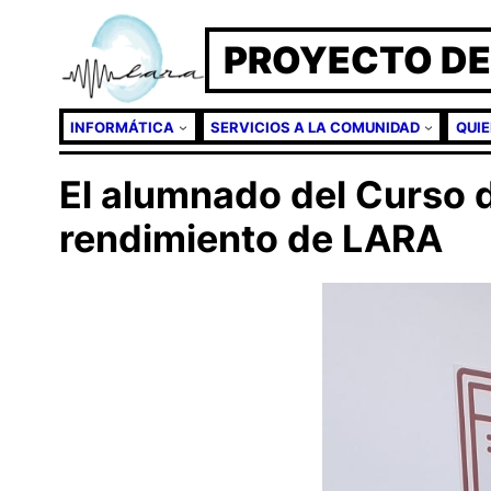
Saltar
PROYECTO DE
al
contenido
INFORMÁTICA
SERVICIOS A LA COMUNIDAD
QUI
El alumnado del Curso d
rendimiento de LARA