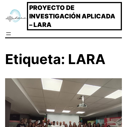
Saltar
PROYECTO DE
al
INVESTIGACIÓN APLICADA
contenido
– LARA
Etiqueta:
LARA